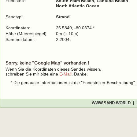
Fundstelle:
South Palm Beach, Lantana Beach
North Atlantic Ocean
Sandtyp:
Strand
Koordinaten:
26.5849, -80.0374 *
Höhe (Meerespiegel):
0m (± 10m)
Sammeldatum:
2.2004
Sorry, keine "Google Map" vorhanden !
Wenn Sie die Koordinaten dieses Sandes wissen,
schreiben Sie mir bitte eine
E-Mail
. Danke.
* Die genauste Informationen ist die "Fundstellen-Beschreibung"
WWW.SAND.WORLD
|