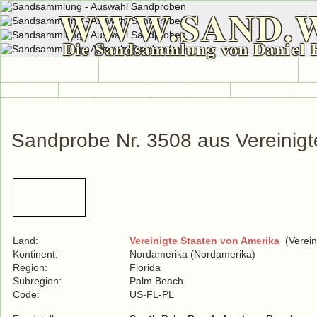
WWW.SAND.
Die Sandsammlung von Daniel 
HOME
SAND-SAMMLUNG
SAND-INFO
S
Länder A-Z
Afrika
Antarktika
Asien
Europa
International
Nor
Sandprobe Nr. 3508 aus Vereinigt
Land:
Vereinigte Staaten von Amerika
(Verein
Kontinent:
Nordamerika (Nordamerika)
Region:
Florida
Subregion:
Palm Beach
Code:
US-FL-PL