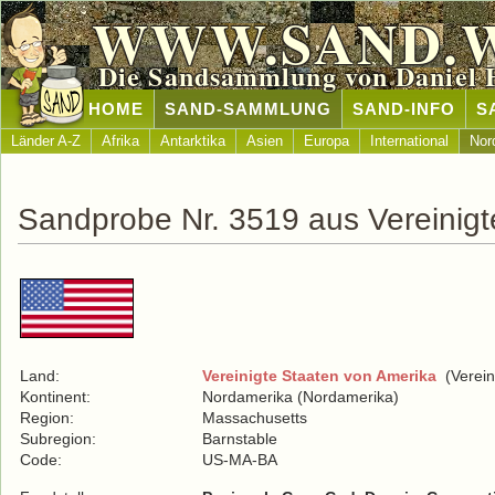
WWW.SAND.
Die Sandsammlung von Daniel 
HOME
SAND-SAMMLUNG
SAND-INFO
S
Länder A-Z
Afrika
Antarktika
Asien
Europa
International
Nor
Sandprobe Nr. 3519 aus Vereinigt
Land:
Vereinigte Staaten von Amerika
(Verein
Kontinent:
Nordamerika (Nordamerika)
Region:
Massachusetts
Subregion:
Barnstable
Code:
US-MA-BA