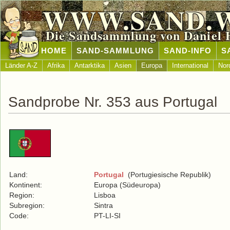
WWW.SAND.
Die Sandsammlung von Daniel 
HOME
SAND-SAMMLUNG
SAND-INFO
S
Länder A-Z
Afrika
Antarktika
Asien
Europa
International
Nor
Sandprobe Nr. 353 aus Portugal
Land:
Portugal
(Portugiesische Republik)
Kontinent:
Europa (Südeuropa)
Region:
Lisboa
Subregion:
Sintra
Code:
PT-LI-SI