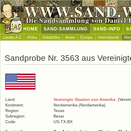
WWW.SAND.
Die Sandsammlung von Daniel 
HOME
SAND-SAMMLUNG
SAND-INFO
S
Länder A-Z
Afrika
Antarktika
Asien
Europa
International
Nor
Sandprobe Nr. 3563 aus Vereinigt
Land:
Vereinigte Staaten von Amerika
(Verein
Kontinent:
Nordamerika (Nordamerika)
Region:
Texas
Subregion:
Bexar
Code:
US-TX-BX