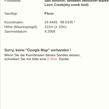
Fundstelle:
San Antonio, between Westover Market
Leon Creek(dry creek bed)
Sandtyp:
Fluss
Koordinaten:
29.4449, -98.6335 *
Höhe (Meerespiegel):
222m (± 10m)
Sammeldatum:
4.2009
Sorry, keine "Google Map" vorhanden !
Wenn Sie die Koordinaten dieses Sandes wissen,
schreiben Sie mir bitte eine
E-Mail
. Danke.