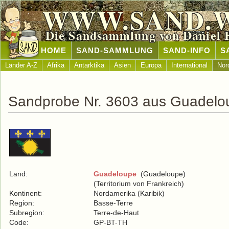
WWW.SAND.
Die Sandsammlung von Daniel 
HOME
SAND-SAMMLUNG
SAND-INFO
S
Länder A-Z
Afrika
Antarktika
Asien
Europa
International
Nor
Sandprobe Nr. 3603 aus Guadelo
Land:
Guadeloupe
(Guadeloupe)
(Territorium von Frankreich)
Kontinent:
Nordamerika (Karibik)
Region:
Basse-Terre
Subregion:
Terre-de-Haut
Code:
GP-BT-TH