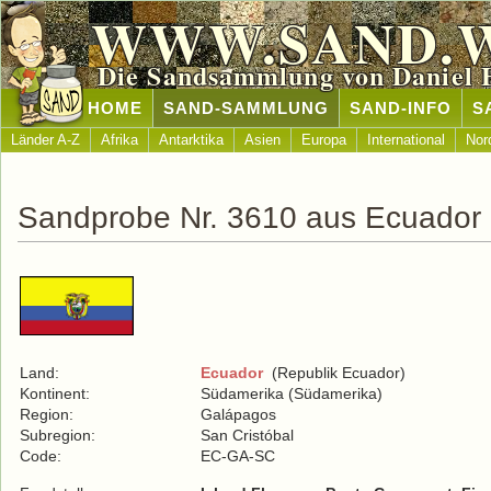
WWW.SAND.
Die Sandsammlung von Daniel 
HOME
SAND-SAMMLUNG
SAND-INFO
S
Länder A-Z
Afrika
Antarktika
Asien
Europa
International
Nor
Sandprobe Nr. 3610 aus Ecuador
Land:
Ecuador
(Republik Ecuador)
Kontinent:
Südamerika (Südamerika)
Region:
Galápagos
Subregion:
San Cristóbal
Code:
EC-GA-SC