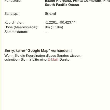
Fundstelle:
Island Floreana, Punta Cormorant, Fin
South Pacific Ocean
Sandtyp:
Strand
Koordinaten:
-1.2281, -90.4237 *
Höhe (Meerespiegel):
0m (± 10m)
Sammeldatum:
---
Sorry, keine "Google Map" vorhanden !
Wenn Sie die Koordinaten dieses Sandes wissen,
schreiben Sie mir bitte eine
E-Mail
. Danke.