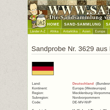
WWW.SA
Die Sandsammlung vo
HOME
SAND-SAMMLUNG
S
Länder A-Z
Afrika
Antarktika
Asien
Europa
Sandprobe Nr. 3629 aus
Land:
Deutschland
(Bundesre
Kontinent:
Europa (Westeuropa)
Region:
Mecklenburg-Vorpomme
Subregion:
Nordvorpommern
Code:
DE-MV-NVP