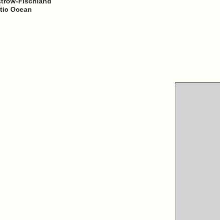
strow-Fischland
ntic Ocean