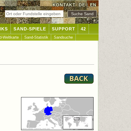
KONTAKT
DE
|
EN
NKS
SAND-SPIELE
SUPPORT
42
d-Weltkarte
Sand-Statistik
Sandsuche