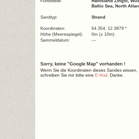
Fundstelle:
Halfisland Zingst, Wu
Baltic Sea, North Atla
Sandtyp:
Strand
Koordinaten:
54.354, 12.3879 *
Höhe (Meerespiegel):
0m (± 10m)
Sammeldatum:
---
Sorry, keine "Google Map" vorhanden !
Wenn Sie die Koordinaten dieses Sandes wissen,
schreiben Sie mir bitte eine
E-Mail
. Danke.