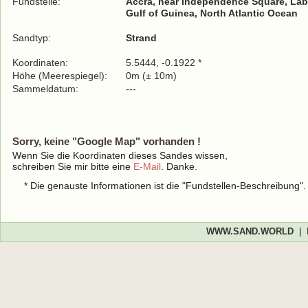
Fundstelle:
Accra, near Independence Square, La
Gulf of Guinea, North Atlantic Ocean
Sandtyp:
Strand
Koordinaten:
5.5444, -0.1922 *
Höhe (Meerespiegel):
0m (± 10m)
Sammeldatum:
---
Sorry, keine "Google Map" vorhanden !
Wenn Sie die Koordinaten dieses Sandes wissen,
schreiben Sie mir bitte eine
E-Mail
. Danke.
* Die genauste Informationen ist die "Fundstellen-Beschreibung"
WWW.SAND.WORLD
|