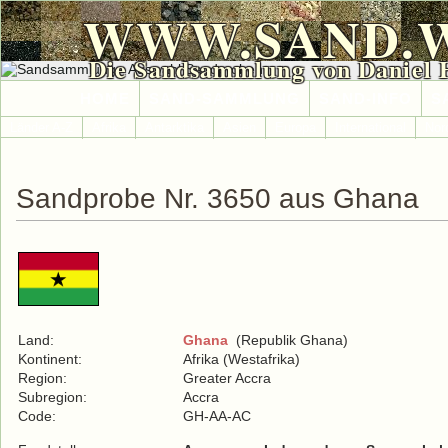
WWW.SAND.
Die Sandsammlung von Daniel 
HOME
SAND-SAMMLUNG
SAND-INFO
S
Länder A-Z
Afrika
Antarktika
Asien
Europa
International
Nor
Sandprobe Nr. 3650 aus Ghana
Land:
Ghana
(Republik Ghana)
Kontinent:
Afrika (Westafrika)
Region:
Greater Accra
Subregion:
Accra
Code:
GH-AA-AC