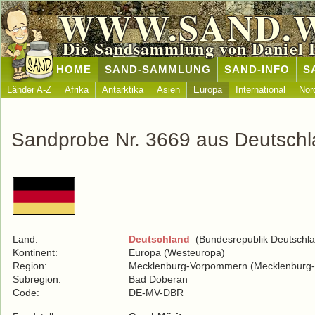
WWW.SAND.
Die Sandsammlung von Daniel 
HOME
SAND-SAMMLUNG
SAND-INFO
S
Länder A-Z
Afrika
Antarktika
Asien
Europa
International
Nor
Sandprobe Nr. 3669 aus Deutsch
Land:
Deutschland
(Bundesrepublik Deutschla
Kontinent:
Europa (Westeuropa)
Region:
Mecklenburg-Vorpommern (Mecklenburg
Subregion:
Bad Doberan
Code:
DE-MV-DBR