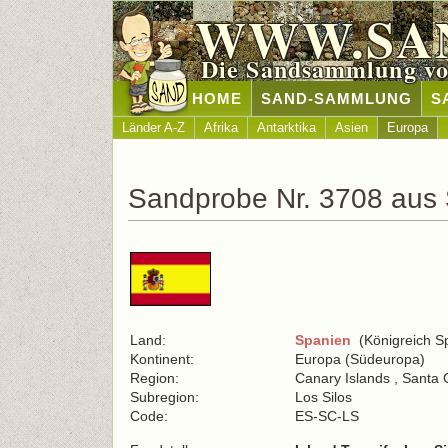
WWW.SA
Die Sandsammlung vo
HOME
SAND-SAMMLUNG
S
Länder A-Z
Afrika
Antarktika
Asien
Europa
Sandprobe Nr. 3708 aus
Land:
Spanien
(Königreich S
Kontinent:
Europa (Südeuropa)
Region:
Canary Islands , Santa 
Subregion:
Los Silos
Code:
ES-SC-LS