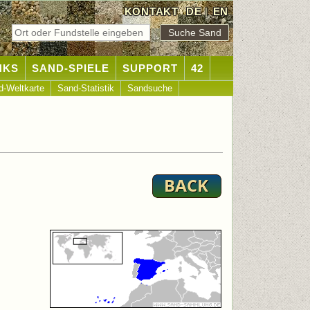
KONTAKT
DE
|
EN
NKS
SAND-SPIELE
SUPPORT
42
d-Weltkarte
Sand-Statistik
Sandsuche