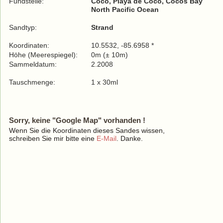
Fundstelle:
Coco, Playa de Coco, Cocos Bay
North Pacific Ocean
Sandtyp:
Strand
Koordinaten:
10.5532, -85.6958 *
Höhe (Meerespiegel):
0m (± 10m)
Sammeldatum:
2.2008
Tauschmenge:
1 x 30ml
Sorry, keine "Google Map" vorhanden !
Wenn Sie die Koordinaten dieses Sandes wissen,
schreiben Sie mir bitte eine
E-Mail
. Danke.