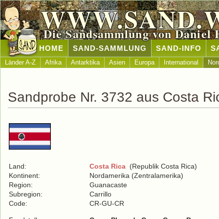
WWW.SAND.
Die Sandsammlung von Daniel 
HOME
SAND-SAMMLUNG
SAND-INFO
S
Länder A-Z
Afrika
Antarktika
Asien
Europa
International
Nor
Sandprobe Nr. 3732 aus Costa Ri
Land:
Costa Rica
(Republik Costa Rica)
Kontinent:
Nordamerika (Zentralamerika)
Region:
Guanacaste
Subregion:
Carrillo
Code:
CR-GU-CR