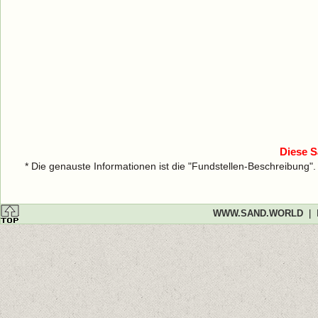
Diese S
* Die genauste Informationen ist die "Fundstellen-Beschreibung"
WWW.SAND.WORLD
|