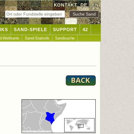
KONTAKT
DE
|
EN
NKS
SAND-SPIELE
SUPPORT
42
d-Weltkarte
Sand-Statistik
Sandsuche