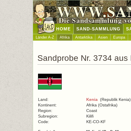
WWW.SA
Die Sandsammlung vo
HOME
SAND-SAMMLUNG
S
Länder A-Z
Afrika
Antarktika
Asien
Europa
Sandprobe Nr. 3734 aus
Land:
Kenia
(Republik Kenia)
Kontinent:
Afrika (Ostafrika)
Region:
Coast
Subregion:
Kilifi
Code:
KE-CO-KF