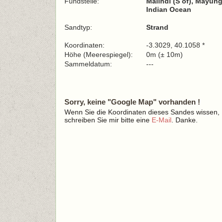
Fundstelle:
Malindi (S of), Mayun
Indian Ocean
Sandtyp:
Strand
Koordinaten:
-3.3029, 40.1058 *
Höhe (Meerespiegel):
0m (± 10m)
Sammeldatum:
---
Sorry, keine "Google Map" vorhanden !
Wenn Sie die Koordinaten dieses Sandes wissen,
schreiben Sie mir bitte eine
E-Mail
. Danke.