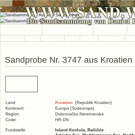
WWW.SAND.
Die Sandsammlung von Daniel 
HOME
SAND-SAMMLUNG
SAND-INFO
S
Länder A-Z
Afrika
Antarktika
Asien
Europa
International
Nor
Sandprobe Nr. 3747 aus Kroatien
Land:
Kroatien
(Republik Kroatien)
Kontinent:
Europa (Südeuropa)
Region:
Dubrovačko-Neretvanska
Code:
HR-DN
Fundstelle:
Island Korčula, Račišće