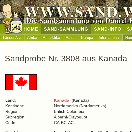
WWW.SAND.
Die Sandsammlung von Daniel 
HOME
SAND-SAMMLUNG
SAND-INFO
S
Länder A-Z
Afrika
Antarktika
Asien
Europa
International
Nor
Sandprobe Nr. 3808 aus Kanada
Land:
Kanada
(Kanada)
Kontinent:
Nordamerika (Nordamerika)
Region:
British Columbia
Subregion:
Alberni-Clayoquot
Code:
CA-BC-AC