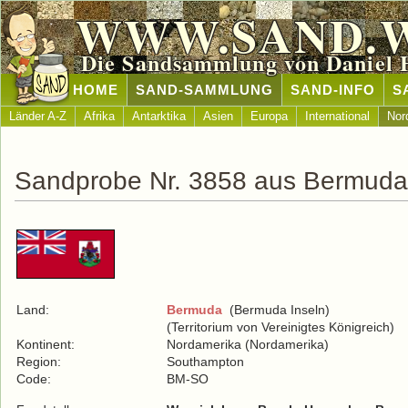
WWW.SAND.
Die Sandsammlung von Daniel 
HOME
SAND-SAMMLUNG
SAND-INFO
S
Länder A-Z
Afrika
Antarktika
Asien
Europa
International
Nor
Sandprobe Nr. 3858 aus Bermuda
Land:
Bermuda
(Bermuda Inseln)
(Territorium von Vereinigtes Königreich)
Kontinent:
Nordamerika (Nordamerika)
Region:
Southampton
Code:
BM-SO