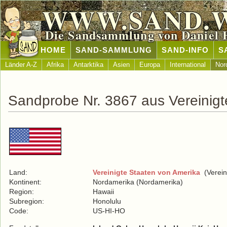
WWW.SAND.
Die Sandsammlung von Daniel 
HOME
SAND-SAMMLUNG
SAND-INFO
S
Länder A-Z
Afrika
Antarktika
Asien
Europa
International
Nor
Sandprobe Nr. 3867 aus Vereinigt
Land:
Vereinigte Staaten von Amerika
(Verein
Kontinent:
Nordamerika (Nordamerika)
Region:
Hawaii
Subregion:
Honolulu
Code:
US-HI-HO