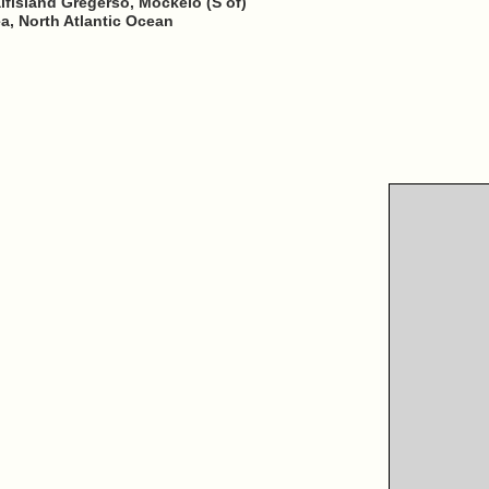
lfisland Gregersö, Möckelö (S of)
ea, North Atlantic Ocean