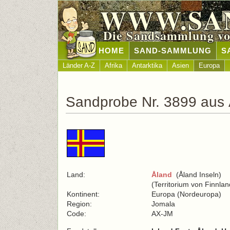
WWW.SA
Die Sandsammlung vo
HOME
SAND-SAMMLUNG
S
Länder A-Z
Afrika
Antarktika
Asien
Europa
Sandprobe Nr. 3899 aus
Land:
Åland
(Åland Inseln)
(Territorium von Finnlan
Kontinent:
Europa (Nordeuropa)
Region:
Jomala
Code:
AX-JM