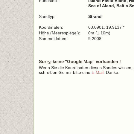
Fundstelle:
Island Fasta Åland, Ha
Sea of Aland, Baltic S
Sandtyp:
Strand
Koordinaten:
60.0901, 19.9137 *
Höhe (Meerespiegel):
0m (± 10m)
Sammeldatum:
9.2008
Sorry, keine "Google Map" vorhanden !
Wenn Sie die Koordinaten dieses Sandes wissen,
schreiben Sie mir bitte eine
E-Mail
. Danke.