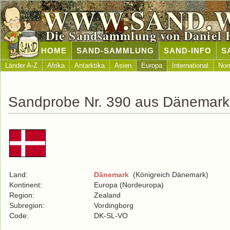
WWW.SAND.
Die Sandsammlung von Daniel 
HOME
SAND-SAMMLUNG
SAND-INFO
S
Länder A-Z
Afrika
Antarktika
Asien
Europa
International
Nor
Sandprobe Nr. 390 aus Dänemark
Land:
Dänemark
(Königreich Dänemark)
Kontinent:
Europa (Nordeuropa)
Region:
Zealand
Subregion:
Vordingborg
Code:
DK-SL-VO