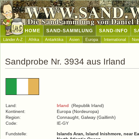
WWW.SAND.
Die Sandsammlung von Daniel 
HOME
SAND-SAMMLUNG
SAND-INFO
S
Länder A-Z
Afrika
Antarktika
Asien
Europa
International
Nor
Sandprobe Nr. 3934 aus Irland
Land:
Irland
(Republik Irland)
Kontinent:
Europa (Nordeuropa)
Region:
Connaught, Galway (Gaillimh)
Code:
IE-GY
Fundstelle:
Islands Aran, Island Inishmore, near Ear