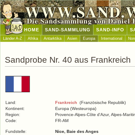
WWW.SAND.
Die Sandsammlung von Daniel 
HOME
SAND-SAMMLUNG
SAND-INFO
S
Länder A-Z
Afrika
Antarktika
Asien
Europa
International
Nor
Sandprobe Nr. 40 aus Frankreich
Land:
Frankreich
(Französische Republik)
Kontinent:
Europa (Westeuropa)
Region:
Provence-Alpes-Côte d'Azur, Alpes-Marit
Code:
FR-AM
Fundstelle:
Nice, Baie des Anges