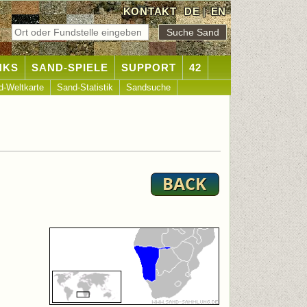
KONTAKT
DE
|
EN
NKS
SAND-SPIELE
SUPPORT
42
d-Weltkarte
Sand-Statistik
Sandsuche