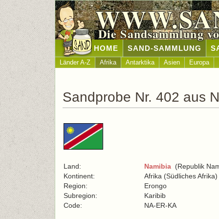
WWW.SA
Die Sandsammlung vo
HOME
SAND-SAMMLUNG
S
Länder A-Z
Afrika
Antarktika
Asien
Europa
Sandprobe Nr. 402 aus 
Land:
Namibia
(Republik Nam
Kontinent:
Afrika (Südliches Afrika)
Region:
Erongo
Subregion:
Karibib
Code:
NA-ER-KA