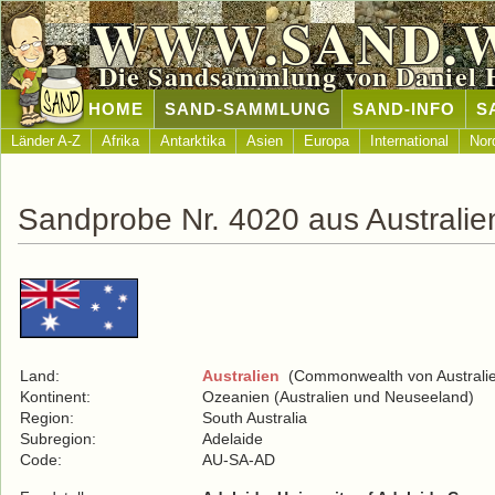
WWW.SAND.
Die Sandsammlung von Daniel 
HOME
SAND-SAMMLUNG
SAND-INFO
S
Länder A-Z
Afrika
Antarktika
Asien
Europa
International
Nor
Sandprobe Nr. 4020 aus Australie
Land:
Australien
(Commonwealth von Australi
Kontinent:
Ozeanien (Australien und Neuseeland)
Region:
South Australia
Subregion:
Adelaide
Code:
AU-SA-AD