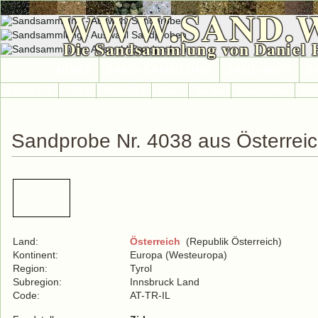
WWW.SAND.
Die Sandsammlung von Daniel 
HOME
SAND-SAMMLUNG
SAND-INFO
S
Länder A-Z
Afrika
Antarktika
Asien
Europa
International
Nor
Sandprobe Nr. 4038 aus Österrei
Land:
Österreich
(Republik Österreich)
Kontinent:
Europa (Westeuropa)
Region:
Tyrol
Subregion:
Innsbruck Land
Code:
AT-TR-IL