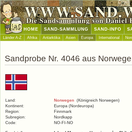
WWW.SAND.
Die Sandsammlung von Daniel 
HOME
SAND-SAMMLUNG
SAND-INFO
S
Länder A-Z
Afrika
Antarktika
Asien
Europa
International
Nor
Sandprobe Nr. 4046 aus Norwege
Land:
Norwegen
(Königreich Norwegen)
Kontinent:
Europa (Nordeuropa)
Region:
Finnmark
Subregion:
Nordkapp
Code:
NO-FI-NO