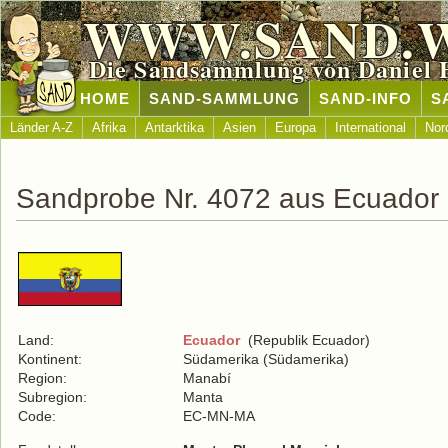
WWW.SAND.
Die Sandsammlung von Daniel 
HOME
SAND-SAMMLUNG
SAND-INFO
S
Länder A-Z
Afrika
Antarktika
Asien
Europa
International
Nor
Sandprobe Nr. 4072 aus Ecuador
Land:
Ecuador
(Republik Ecuador)
Kontinent:
Südamerika (Südamerika)
Region:
Manabí
Subregion:
Manta
Code:
EC-MN-MA