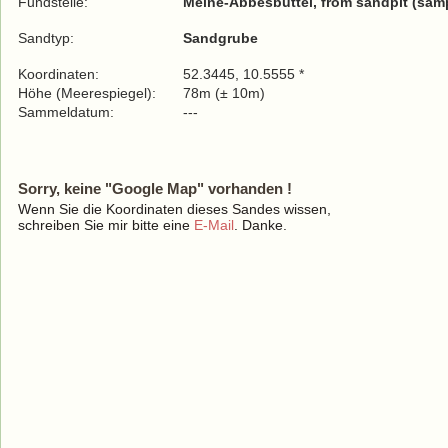
Fundstelle:
Meine-Abbesbüttel, from sandpit (samp
Sandtyp:
Sandgrube
Koordinaten:
52.3445, 10.5555 *
Höhe (Meerespiegel):
78m (± 10m)
Sammeldatum:
---
Sorry, keine "Google Map" vorhanden !
Wenn Sie die Koordinaten dieses Sandes wissen,
schreiben Sie mir bitte eine
E-Mail
. Danke.