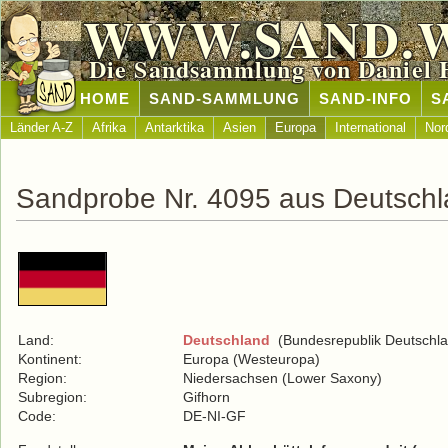
WWW.SAND.
Die Sandsammlung von Daniel 
HOME
SAND-SAMMLUNG
SAND-INFO
S
Länder A-Z
Afrika
Antarktika
Asien
Europa
International
Nor
Sandprobe Nr. 4095 aus Deutsch
Land:
Deutschland
(Bundesrepublik Deutschla
Kontinent:
Europa (Westeuropa)
Region:
Niedersachsen (Lower Saxony)
Subregion:
Gifhorn
Code:
DE-NI-GF