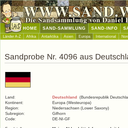
WWW.SAND.
Die Sandsammlung von Daniel 
HOME
SAND-SAMMLUNG
SAND-INFO
S
Länder A-Z
Afrika
Antarktika
Asien
Europa
International
Nor
Sandprobe Nr. 4096 aus Deutsch
Land:
Deutschland
(Bundesrepublik Deutschla
Kontinent:
Europa (Westeuropa)
Region:
Niedersachsen (Lower Saxony)
Subregion:
Gifhorn
Code:
DE-NI-GF