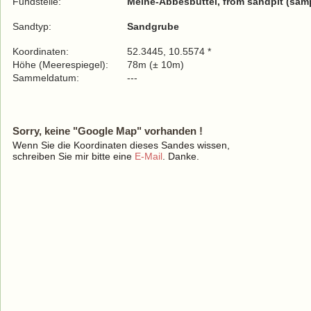
Fundstelle:
Meine-Abbesbüttel, from sandpit (samp
Sandtyp:
Sandgrube
Koordinaten:
52.3445, 10.5574 *
Höhe (Meerespiegel):
78m (± 10m)
Sammeldatum:
---
Sorry, keine "Google Map" vorhanden !
Wenn Sie die Koordinaten dieses Sandes wissen,
schreiben Sie mir bitte eine
E-Mail
. Danke.