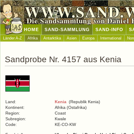
WWW.SAND.
Die Sandsammlung von Daniel 
HOME
SAND-SAMMLUNG
SAND-INFO
S
Länder A-Z
Afrika
Antarktika
Asien
Europa
International
Nor
Sandprobe Nr. 4157 aus Kenia
Land:
Kenia
(Republik Kenia)
Kontinent:
Afrika (Ostafrika)
Region:
Coast
Subregion:
Kwale
Code:
KE-CO-KW