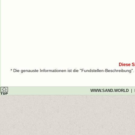
Diese S
* Die genauste Informationen ist die "Fundstellen-Beschreibung"
WWW.SAND.WORLD
|