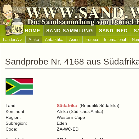
WWW.SAND.
Die Sandsammlung von Daniel 
HOME
SAND-SAMMLUNG
SAND-INFO
S
Länder A-Z
Afrika
Antarktika
Asien
Europa
International
Nor
Sandprobe Nr. 4168 aus Südafrik
Land:
Südafrika
(Republik Südafrika)
Kontinent:
Afrika (Südliches Afrika)
Region:
Western Cape
Subregion:
Eden
Code:
ZA-WC-ED