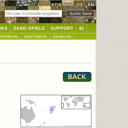
KONTAKT
DE
|
EN
NKS
SAND-SPIELE
SUPPORT
42
d-Weltkarte
Sand-Statistik
Sandsuche