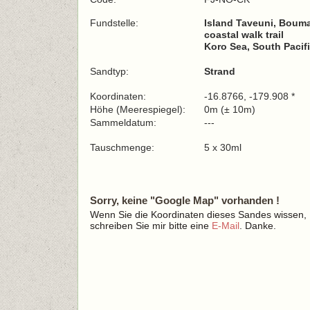
Fundstelle:
Island Taveuni, Bouma
coastal walk trail
Koro Sea, South Pacif
Sandtyp:
Strand
Koordinaten:
-16.8766, -179.908 *
Höhe (Meerespiegel):
0m (± 10m)
Sammeldatum:
---
Tauschmenge:
5 x 30ml
Sorry, keine "Google Map" vorhanden !
Wenn Sie die Koordinaten dieses Sandes wissen,
schreiben Sie mir bitte eine
E-Mail
. Danke.