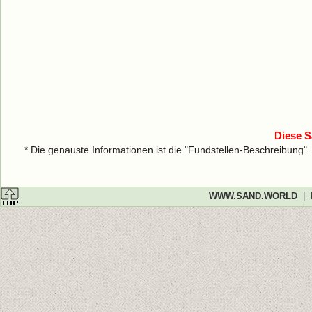
Diese S
* Die genauste Informationen ist die "Fundstellen-Beschreibung"
WWW.SAND.WORLD
|