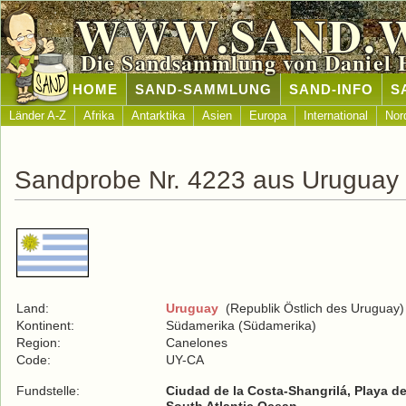
WWW.SAND.
Die Sandsammlung von Daniel 
HOME
SAND-SAMMLUNG
SAND-INFO
S
Länder A-Z
Afrika
Antarktika
Asien
Europa
International
Nor
Sandprobe Nr. 4223 aus Uruguay
Land:
Uruguay
(Republik Östlich des Uruguay)
Kontinent:
Südamerika (Südamerika)
Region:
Canelones
Code:
UY-CA
Fundstelle:
Ciudad de la Costa-Shangrilá, Playa d