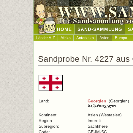
WWW.SA
Die Sandsammlung vo
HOME
SAND-SAMMLUNG
S
Länder A-Z
Afrika
Antarktika
Asien
Europa
Sandprobe Nr. 4227 aus
Land:
Georgien
(Georgien)
Kontinent:
Asien (Westasien)
Region:
Imereti
Subregion:
Sachkhere
Code:
GE-IM-SC