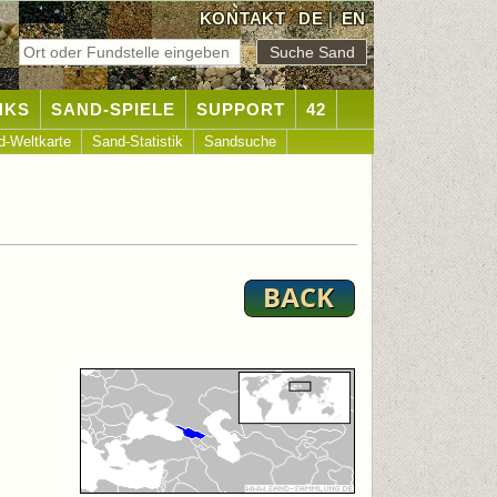
KONTAKT
DE
|
EN
NKS
SAND-SPIELE
SUPPORT
42
d-Weltkarte
Sand-Statistik
Sandsuche