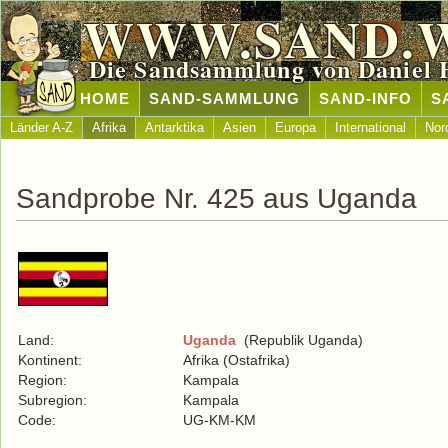
WWW.SAND.
Die Sandsammlung von Daniel 
HOME
SAND-SAMMLUNG
SAND-INFO
S
Länder A-Z
Afrika
Antarktika
Asien
Europa
International
Nor
Sandprobe Nr. 425 aus Uganda
Land:
Uganda
(Republik Uganda)
Kontinent:
Afrika (Ostafrika)
Region:
Kampala
Subregion:
Kampala
Code:
UG-KM-KM