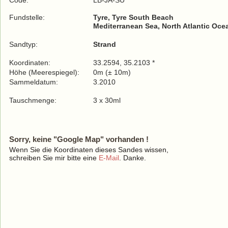
Code:
LB-JA-SU
Fundstelle:
Tyre, Tyre South Beach
Mediterranean Sea, North Atlantic Oce
Sandtyp:
Strand
Koordinaten:
33.2594, 35.2103 *
Höhe (Meerespiegel):
0m (± 10m)
Sammeldatum:
3.2010
Tauschmenge:
3 x 30ml
Sorry, keine "Google Map" vorhanden !
Wenn Sie die Koordinaten dieses Sandes wissen,
schreiben Sie mir bitte eine
E-Mail
. Danke.