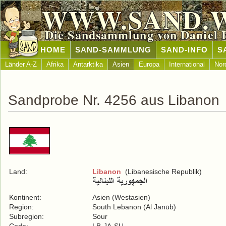
WWW.SAND.
Die Sandsammlung von Daniel 
HOME
SAND-SAMMLUNG
SAND-INFO
S
Länder A-Z
Afrika
Antarktika
Asien
Europa
International
Nor
Sandprobe Nr. 4256 aus Libanon
Land:
Libanon
(Libanesische Republik)
Kontinent:
Asien (Westasien)
Region:
South Lebanon (Al Janūb)
Subregion:
Sour