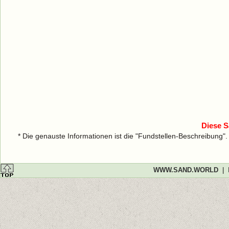
Diese S
* Die genauste Informationen ist die "Fundstellen-Beschreibung"
WWW.SAND.WORLD
|