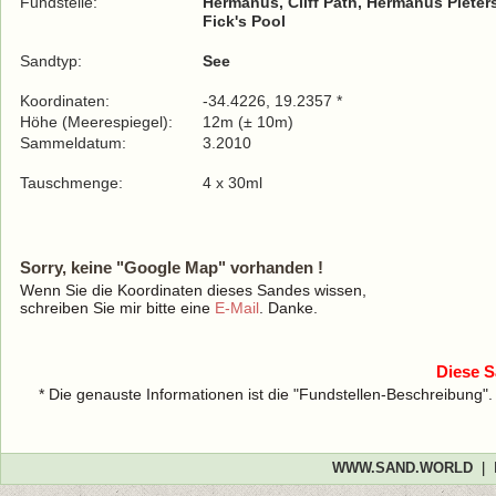
Fundstelle:
Hermanus, Cliff Path, Hermanus Pieter
Fick's Pool
Sandtyp:
See
Koordinaten:
-34.4226, 19.2357 *
Höhe (Meerespiegel):
12m (± 10m)
Sammeldatum:
3.2010
Tauschmenge:
4 x 30ml
Sorry, keine "Google Map" vorhanden !
Wenn Sie die Koordinaten dieses Sandes wissen,
schreiben Sie mir bitte eine
E-Mail
. Danke.
Diese S
* Die genauste Informationen ist die "Fundstellen-Beschreibung"
WWW.SAND.WORLD
|