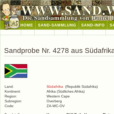
WWW.SAND.
Die Sandsammlung von Daniel 
HOME
SAND-SAMMLUNG
SAND-INFO
S
Länder A-Z
Afrika
Antarktika
Asien
Europa
International
Nor
Sandprobe Nr. 4278 aus Südafrik
Land:
Südafrika
(Republik Südafrika)
Kontinent:
Afrika (Südliches Afrika)
Region:
Western Cape
Subregion:
Overberg
Code:
ZA-WC-OV