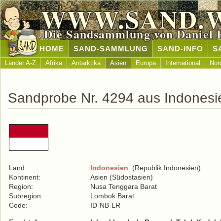
WWW.SAND.
Die Sandsammlung von Daniel 
HOME
SAND-SAMMLUNG
SAND-INFO
S
Länder A-Z
Afrika
Antarktika
Asien
Europa
International
Nor
Sandprobe Nr. 4294 aus Indonesi
Land:
Indonesien
(Republik Indonesien)
Kontinent:
Asien (Südostasien)
Region:
Nusa Tenggara Barat
Subregion:
Lombok Barat
Code:
ID-NB-LR