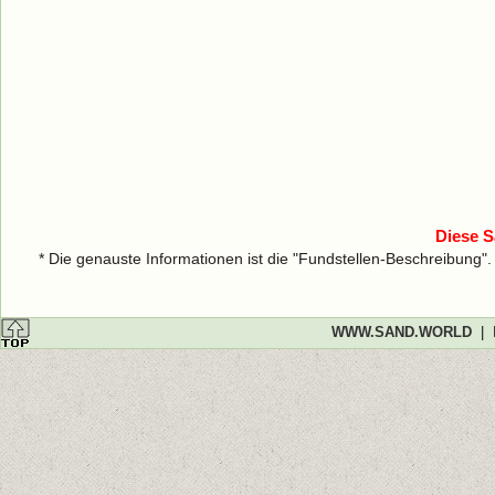
Diese S
* Die genauste Informationen ist die "Fundstellen-Beschreibung"
WWW.SAND.WORLD
|