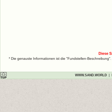
Diese S
* Die genauste Informationen ist die "Fundstellen-Beschreibung"
WWW.SAND.WORLD
|