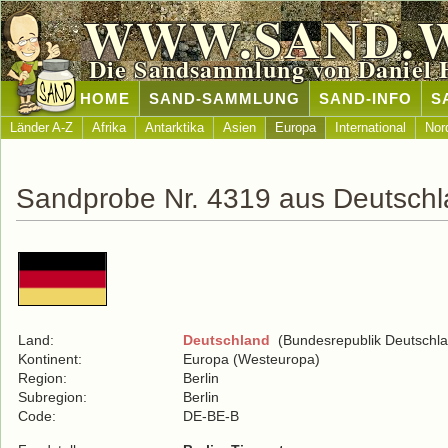
WWW.SAND.
Die Sandsammlung von Daniel 
HOME
SAND-SAMMLUNG
SAND-INFO
S
Länder A-Z
Afrika
Antarktika
Asien
Europa
International
Nor
Sandprobe Nr. 4319 aus Deutsch
Land:
Deutschland
(Bundesrepublik Deutschla
Kontinent:
Europa (Westeuropa)
Region:
Berlin
Subregion:
Berlin
Code:
DE-BE-B