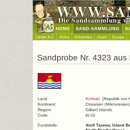
WWW.SA
Die Sandsammlung vo
HOME
SAND-SAMMLUNG
S
Länder A-Z
Afrika
Antarktika
Asien
Europa
Sandprobe Nr. 4323 aus K
Land:
Kiribati
(Republik von Ki
Kontinent:
Ozeanien (Mikronesien)
Region:
Gilbert Islands
Code:
KI-GI
Fundstelle:
Atoll Tarawa, Island 