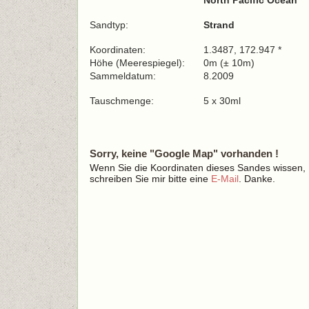
North Pacific Ocean
Sandtyp:
Strand
Koordinaten:
1.3487, 172.947 *
Höhe (Meerespiegel):
0m (± 10m)
Sammeldatum:
8.2009
Tauschmenge:
5 x 30ml
Sorry, keine "Google Map" vorhanden !
Wenn Sie die Koordinaten dieses Sandes wissen,
schreiben Sie mir bitte eine
E-Mail
. Danke.