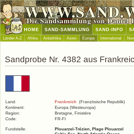
WWW.SAND.
Die Sandsammlung von Daniel 
HOME
SAND-SAMMLUNG
SAND-INFO
S
Länder A-Z
Afrika
Antarktika
Asien
Europa
International
Nor
Sandprobe Nr. 4382 aus Frankrei
Land:
Frankreich
(Französische Republik)
Kontinent:
Europa (Westeuropa)
Region:
Bretagne, Finistère
Code:
FR-FI
Fundstelle:
Plouarzel-Trézien, Plage Plouarzel