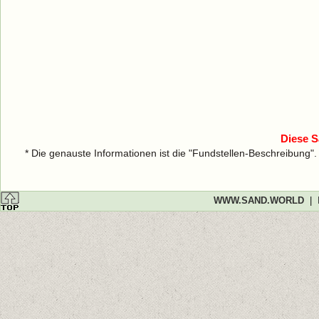
Diese S
* Die genauste Informationen ist die "Fundstellen-Beschreibung"
WWW.SAND.WORLD
|