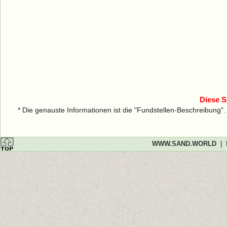
Diese S
* Die genauste Informationen ist die "Fundstellen-Beschreibung"
WWW.SAND.WORLD
|