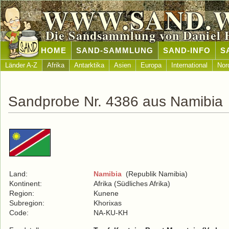
WWW.SAND.
Die Sandsammlung von Daniel 
HOME
SAND-SAMMLUNG
SAND-INFO
S
Länder A-Z
Afrika
Antarktika
Asien
Europa
International
Nor
Sandprobe Nr. 4386 aus Namibia
Land:
Namibia
(Republik Namibia)
Kontinent:
Afrika (Südliches Afrika)
Region:
Kunene
Subregion:
Khorixas
Code:
NA-KU-KH