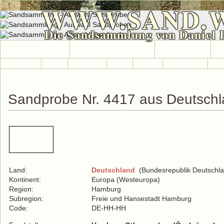
WWW.SAND.
Die Sandsammlung von Daniel 
HOME
SAND-SAMMLUNG
SAND-INFO
S
Länder A-Z
Afrika
Antarktika
Asien
Europa
International
Nor
Sandprobe Nr. 4417 aus Deutsch
Land:
Deutschland
(Bundesrepublik Deutschla
Kontinent:
Europa (Westeuropa)
Region:
Hamburg
Subregion:
Freie und Hansestadt Hamburg
Code:
DE-HH-HH