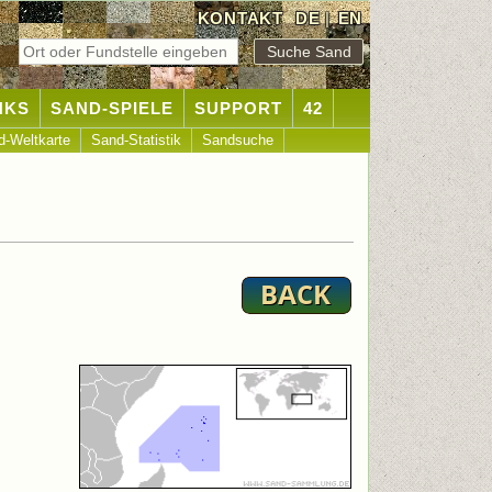
KONTAKT
DE
|
EN
NKS
SAND-SPIELE
SUPPORT
42
d-Weltkarte
Sand-Statistik
Sandsuche