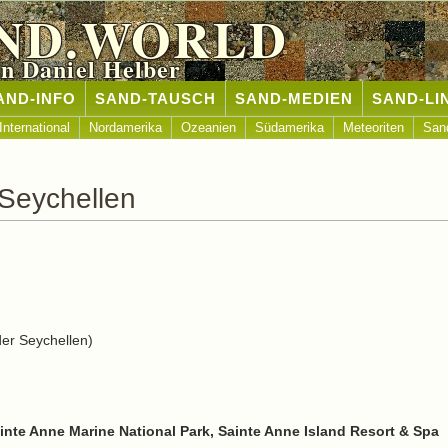
ND.WORLD
n Daniel Helber
AND-INFO
SAND-TAUSCH
SAND-MEDIEN
SAND-LI
International
Nordamerika
Ozeanien
Südamerika
Meteoriten
San
Seychellen
er Seychellen)
ainte Anne Marine National Park, Sainte Anne Island Resort & Spa