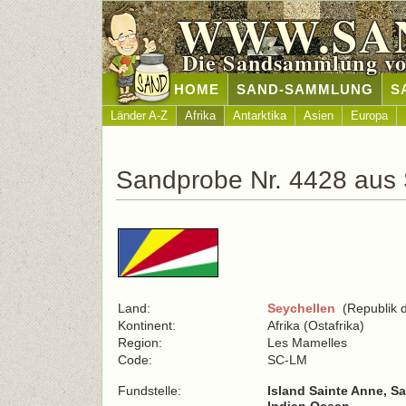
WWW.SA
Die Sandsammlung vo
HOME
SAND-SAMMLUNG
S
Länder A-Z
Afrika
Antarktika
Asien
Europa
Sandprobe Nr. 4428 aus 
Land:
Seychellen
(Republik d
Kontinent:
Afrika (Ostafrika)
Region:
Les Mamelles
Code:
SC-LM
Fundstelle:
Island Sainte Anne, S