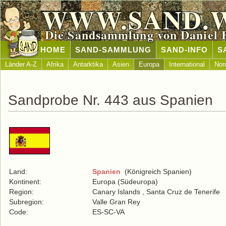
WWW.SAND.
Die Sandsammlung von Daniel 
HOME
SAND-SAMMLUNG
SAND-INFO
S
Länder A-Z
Afrika
Antarktika
Asien
Europa
International
Nor
Sandprobe Nr. 443 aus Spanien
Land:
Spanien
(Königreich Spanien)
Kontinent:
Europa (Südeuropa)
Region:
Canary Islands , Santa Cruz de Tenerife
Subregion:
Valle Gran Rey
Code:
ES-SC-VA