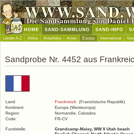
WWW.SAND.
Die Sandsammlung von Daniel 
HOME
SAND-SAMMLUNG
SAND-INFO
S
Länder A-Z
Afrika
Antarktika
Asien
Europa
International
Nor
Sandprobe Nr. 4452 aus Frankrei
Land:
Frankreich
(Französische Republik)
Kontinent:
Europa (Westeuropa)
Region:
Normandie, Calvados
Code:
FR-CV
Fundstelle:
Grandcamp-Maisy, WW II Utah beach