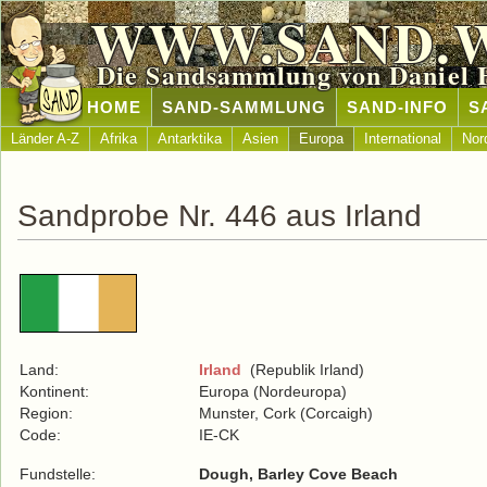
WWW.SAND.
Die Sandsammlung von Daniel 
HOME
SAND-SAMMLUNG
SAND-INFO
S
Länder A-Z
Afrika
Antarktika
Asien
Europa
International
Nor
Sandprobe Nr. 446 aus Irland
Land:
Irland
(Republik Irland)
Kontinent:
Europa (Nordeuropa)
Region:
Munster, Cork (Corcaigh)
Code:
IE-CK
Fundstelle:
Dough, Barley Cove Beach