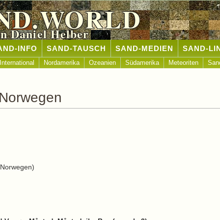
ND.WORLD
n Daniel Helber
AND-INFO
SAND-TAUSCH
SAND-MEDIEN
SAND-LI
International
Nordamerika
Ozeanien
Südamerika
Meteoriten
San
 Norwegen
 Norwegen)