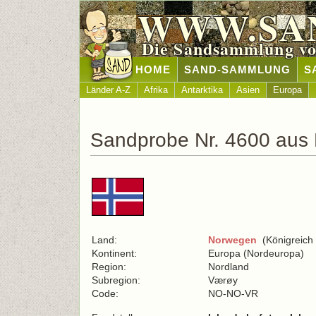
WWW.SA
Die Sandsammlung vo
HOME
SAND-SAMMLUNG
S
Länder A-Z
Afrika
Antarktika
Asien
Europa
Sandprobe Nr. 4600 aus
Land:
Norwegen
(Königreich
Kontinent:
Europa (Nordeuropa)
Region:
Nordland
Subregion:
Værøy
Code:
NO-NO-VR