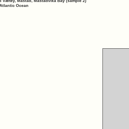
nd Værøy, Måstad, Måstadvika Bay (sample 2)
Atlantic Ocean