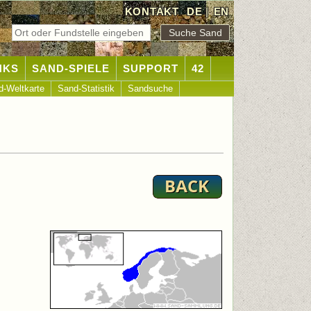
KONTAKT
DE
|
EN
NKS
SAND-SPIELE
SUPPORT
42
d-Weltkarte
Sand-Statistik
Sandsuche