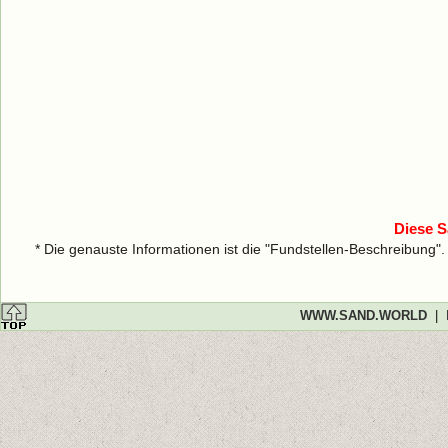
Diese S
* Die genauste Informationen ist die "Fundstellen-Beschreibung"
WWW.SAND.WORLD
|