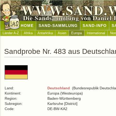
WWW.SAND.
Die Sandsammlung von Daniel 
HOME
SAND-SAMMLUNG
SAND-INFO
S
Länder A-Z
Afrika
Antarktika
Asien
Europa
International
Nor
Sandprobe Nr. 483 aus Deutschla
Land:
Deutschland
(Bundesrepublik Deutschla
Kontinent:
Europa (Westeuropa)
Region:
Baden-Württemberg
Subregion:
Karlsruhe [District]
Code:
DE-BW-KA2