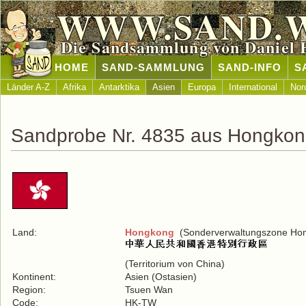
WWW.SAND.
Die Sandsammlung von Daniel 
HOME
SAND-SAMMLUNG
SAND-INFO
S
Länder A-Z
Afrika
Antarktika
Asien
Europa
International
Nor
Sandprobe Nr. 4835 aus Hongko
Land:
Hongkong
(Sonderverwaltungszone Hong
(Territorium von China)
Kontinent:
Asien (Ostasien)
Region:
Tsuen Wan
Code:
HK-TW