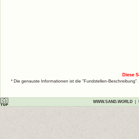
Diese S
* Die genauste Informationen ist die "Fundstellen-Beschreibung"
WWW.SAND.WORLD
|