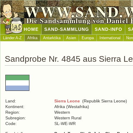
WWW.SAND.
Die Sandsammlung von Daniel 
HOME
SAND-SAMMLUNG
SAND-INFO
S
Länder A-Z
Afrika
Antarktika
Asien
Europa
International
Nor
Sandprobe Nr. 4845 aus Sierra L
Land:
Sierra Leone
(Republik Sierra Leone)
Kontinent:
Afrika (Westafrika)
Region:
Western
Subregion:
Western Rural
Code:
SL-WE-WR