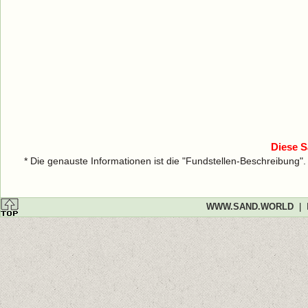
Diese S
* Die genauste Informationen ist die "Fundstellen-Beschreibung"
WWW.SAND.WORLD
|