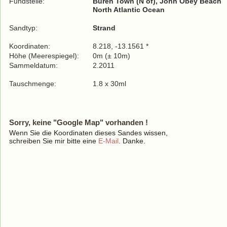
Fundstelle:
Bureh Town (N of), John Obey Beach
North Atlantic Ocean
Sandtyp:
Strand
Koordinaten:
8.218, -13.1561 *
Höhe (Meerespiegel):
0m (± 10m)
Sammeldatum:
2.2011
Tauschmenge:
1.8 x 30ml
Sorry, keine "Google Map" vorhanden !
Wenn Sie die Koordinaten dieses Sandes wissen,
schreiben Sie mir bitte eine
E-Mail
. Danke.