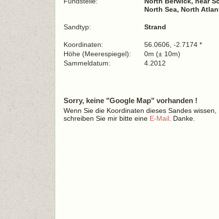
Fundstelle:
North Berwick, near Sc
North Sea, North Atla
Sandtyp:
Strand
Koordinaten:
56.0606, -2.7174 *
Höhe (Meerespiegel):
0m (± 10m)
Sammeldatum:
4.2012
Sorry, keine "Google Map" vorhanden !
Wenn Sie die Koordinaten dieses Sandes wissen,
schreiben Sie mir bitte eine
E-Mail
. Danke.