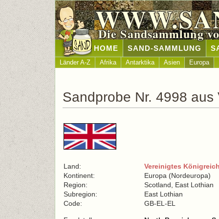
WWW.SA
Die Sandsammlung vo
HOME
SAND-SAMMLUNG
S
Länder A-Z
Afrika
Antarktika
Asien
Europa
Sandprobe Nr. 4998 aus V
Land:
Vereinigtes Königreic
Kontinent:
Europa (Nordeuropa)
Region:
Scotland, East Lothian
Subregion:
East Lothian
Code:
GB-EL-EL