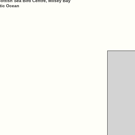
ottish Sea Bird Centre, Milsey Bay
ntic Ocean