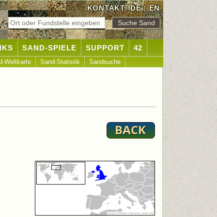
KONTAKT
DE
|
EN
NKS
SAND-SPIELE
SUPPORT
42
d-Weltkarte
Sand-Statistik
Sandsuche